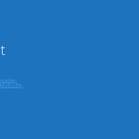
t
-mueller-
O-MUELLER-